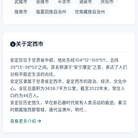
武威市
张掖市
平凉市
酒泉市
庆阳市
陇南市
临夏回族自治州
甘南藏族自治州
关于定西市
安定区位于甘肃省中部，地处东经104°12′-105°01′，北纬
35°13′-36°02′之间。其名称源于“安宁康定”之意，表达了人们
对和平稳定生活的向往。
安定区隶属于甘肃省定西市，是定西市的政治、经济、文化中
心。全区总面积为3638.7平方公里，截至2022年末，常住人
口约为46万人。
安定区历史悠久，早在新石器时代就有人类活动的痕迹。秦汉
时期属陇西郡管辖，唐代设渭州，明代...
查看更多介绍