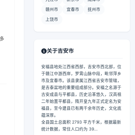
赣州市
宜春市
抚州市
上饶市
 多
关于吉安市
安福县地处江西省西部，吉安市西北部，位
于赣江中游西岸，罗霄山脉中段，毗邻萍乡
市及宜春市。该县隶属江西省吉安市管辖，
是吉泰盆地的重要组成部分。安福之名源于
古安成县与平都县，历史沿革悠久，汉高祖
二年始置平都县，隋开皇九年正式定名为安
福县，至今建县已有两千余年历史，文化底
蕴深厚。
全县国土总面积 2793 平方千米，根据最新
统计数据，常住人口约为 39...