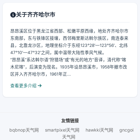
关于齐齐哈尔市
昂昂溪区位于黑龙江省西部、松嫩平原西缘，地处齐齐哈尔市
东南部，东与铁锋区接壤，西邻梅里斯达斡尔族区，南连泰来
县，北靠龙沙区，地理坐标介于东经123°28′—123°56′、北纬
47°10′—47°32′之间，属中温带大陆性季风气候。
“昂昂溪”系达斡尔语“狩猎场”或“有光的地方”音译，清代称“喀
木尼喀”，后演变为现名。1935年设昂昂溪市，1958年撤市改
区并入齐齐哈尔市，1961年正...
查看更多介绍
友情链接
bqbnop天气网
smartpixel天气网
hawkki天气网
gncgoi
天气网