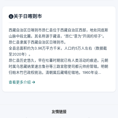
关于日喀则市
西藏自治区日喀则市昂仁县位于西藏自治区西部，地处冈底斯
山脉中段北麓。其名称源于藏语，“昂仁”意为“开阔的坝子”。
昂仁县隶属于西藏自治区日喀则市。
全县总面积约为3.96万平方千米，人口约5万人左右（数据截
至2020年）。
昂仁县历史悠久，早在吐蕃时期就已有人类活动的痕迹。元朝
时属乌思藏纳里速古鲁孙等三路宣慰使司都元帅府管辖。明朝
归帕木竹巴政权统治。清朝属后藏噶伦辖地。1960年设...
查看更多介绍
友情链接