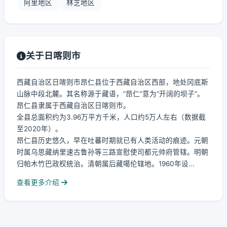
阿里地区
林芝地区
关于日喀则市
西藏自治区日喀则市昂仁县位于西藏自治区西部，地处冈底斯
山脉中段北麓。其名称源于藏语，“昂仁”意为“开阔的坝子”。
昂仁县隶属于西藏自治区日喀则市。
全县总面积约为3.96万平方千米，人口约5万人左右（数据截
至2020年）。
昂仁县历史悠久，早在吐蕃时期就已有人类活动的痕迹。元朝
时属乌思藏纳里速古鲁孙等三路宣慰使司都元帅府管辖。明朝
归帕木竹巴政权统治。清朝属后藏噶伦辖地。1960年设...
查看更多介绍