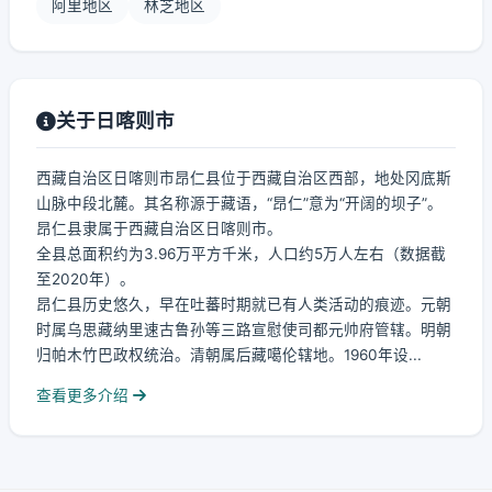
阿里地区
林芝地区
关于日喀则市
西藏自治区日喀则市昂仁县位于西藏自治区西部，地处冈底斯
山脉中段北麓。其名称源于藏语，“昂仁”意为“开阔的坝子”。
昂仁县隶属于西藏自治区日喀则市。
全县总面积约为3.96万平方千米，人口约5万人左右（数据截
至2020年）。
昂仁县历史悠久，早在吐蕃时期就已有人类活动的痕迹。元朝
时属乌思藏纳里速古鲁孙等三路宣慰使司都元帅府管辖。明朝
归帕木竹巴政权统治。清朝属后藏噶伦辖地。1960年设...
查看更多介绍