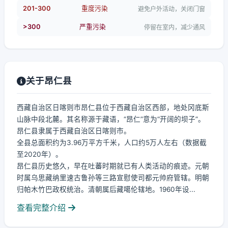
201-300
重度污染
避免户外活动，关闭门窗
>300
严重污染
停留在室内，减少通风
关于昂仁县
西藏自治区日喀则市昂仁县位于西藏自治区西部，地处冈底斯
山脉中段北麓。其名称源于藏语，“昂仁”意为“开阔的坝子”。
昂仁县隶属于西藏自治区日喀则市。
全县总面积约为3.96万平方千米，人口约5万人左右（数据截
至2020年）。
昂仁县历史悠久，早在吐蕃时期就已有人类活动的痕迹。元朝
时属乌思藏纳里速古鲁孙等三路宣慰使司都元帅府管辖。明朝
归帕木竹巴政权统治。清朝属后藏噶伦辖地。1960年设...
查看完整介绍