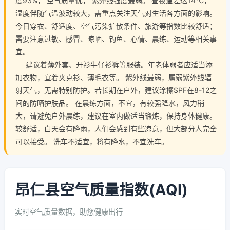
度93%， 空气质量优， 紫外线强度最弱。 昼夜温差达14℃，
湿度伴随气温波动较大，需重点关注天气对生活各方面的影响。
今日穿衣、舒适度、空气污染扩散条件、旅游等指数比较舒适；
需要注意过敏、感冒、晾晒、钓鱼、心情、晨练、运动等相关事
宜。
建议着薄外套、开衫牛仔衫裤等服装。年老体弱者应适当添
加衣物，宜着夹克衫、薄毛衣等。 紫外线最弱，属弱紫外线辐
射天气，无需特别防护。若长期在户外，建议涂擦SPF在8-12之
间的防晒护肤品。 在晨练方面，不宜，有较强降水，风力稍
大，请避免户外晨练，建议在室内做适当锻炼，保持身体健康。
较舒适，白天会有降雨，人们会感到有些凉意，但大部分人完全
可以接受。 洗车不适宜，将有降水，不宜洗车。
昂仁县空气质量指数(AQI)
实时空气质量数据，助您健康出行