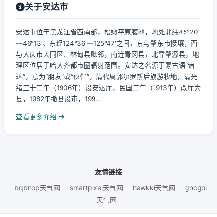
关于安达市
安达市位于黑龙江省西南部，松嫩平原腹地，地处北纬45°20′
—46°13′、东经124°36′—125°47′之间，东与肇东市接壤，西
与大庆市大同区、林甸县毗邻，南连青冈县，北靠肇源县，地
理区位居于哈大齐都市圈辐射范围。安达之名源于蒙古语“谙
达”，意为“朋友”或“伙伴”，清代属郭尔罗斯后旗游牧地，清光
绪三十二年（1906年）设安达厅，民国二年（1913年）改厅为
县，1982年撤县设市，199...
查看更多介绍
友情链接
bqbnop天气网
smartpixel天气网
hawkki天气网
gncgoi
天气网