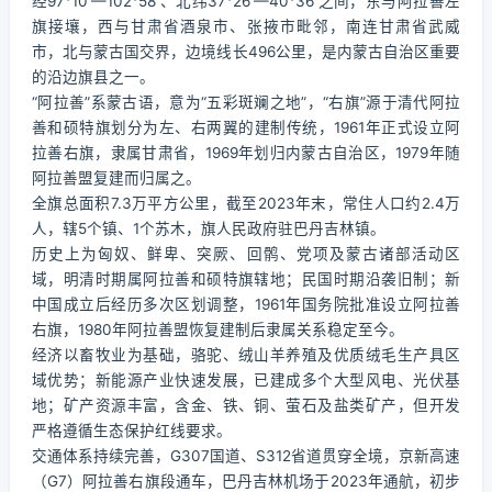
经97°10′—102°58′、北纬37°26′—40°36′之间，东与阿拉善左
旗接壤，西与甘肃省酒泉市、张掖市毗邻，南连甘肃省武威
市，北与蒙古国交界，边境线长496公里，是内蒙古自治区重要
的沿边旗县之一。
“阿拉善”系蒙古语，意为“五彩斑斓之地”，“右旗”源于清代阿拉
善和硕特旗划分为左、右两翼的建制传统，1961年正式设立阿
拉善右旗，隶属甘肃省，1969年划归内蒙古自治区，1979年随
阿拉善盟复建而归属之。
全旗总面积7.3万平方公里，截至2023年末，常住人口约2.4万
人，辖5个镇、1个苏木，旗人民政府驻巴丹吉林镇。
历史上为匈奴、鲜卑、突厥、回鹘、党项及蒙古诸部活动区
域，明清时期属阿拉善和硕特旗辖地；民国时期沿袭旧制；新
中国成立后经历多次区划调整，1961年国务院批准设立阿拉善
右旗，1980年阿拉善盟恢复建制后隶属关系稳定至今。
经济以畜牧业为基础，骆驼、绒山羊养殖及优质绒毛生产具区
域优势；新能源产业快速发展，已建成多个大型风电、光伏基
地；矿产资源丰富，含金、铁、铜、萤石及盐类矿产，但开发
严格遵循生态保护红线要求。
交通体系持续完善，G307国道、S312省道贯穿全境，京新高速
（G7）阿拉善右旗段通车，巴丹吉林机场于2023年通航，初步