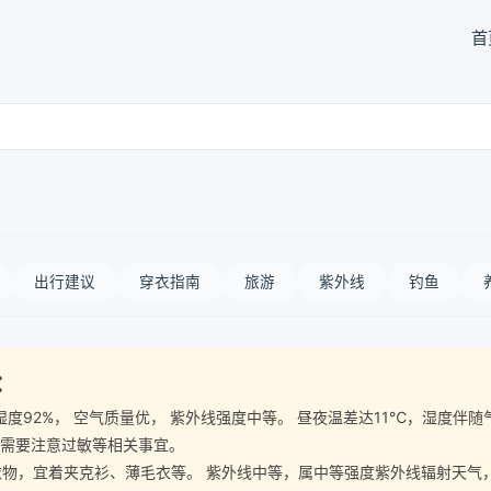
首
出行建议
穿衣指南
旅游
紫外线
钓鱼
：
 空气湿度92%， 空气质量优， 紫外线强度中等。 昼夜温差达11℃，湿
 需要注意过敏等相关事宜。
宜着夹克衫、薄毛衣等。 紫外线中等，属中等强度紫外线辐射天气，建议