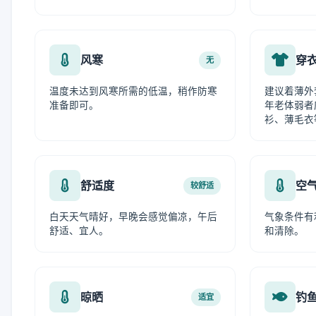
风寒
穿
无
温度未达到风寒所需的低温，稍作防寒
建议着薄外
准备即可。
年老体弱者
衫、薄毛衣
舒适度
空
较舒适
白天天气晴好，早晚会感觉偏凉，午后
气象条件有
舒适、宜人。
和清除。
晾晒
钓
适宜