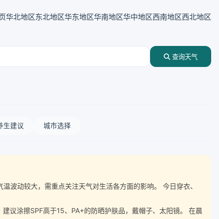
页
华北地区
东北地区
华东地区
华南地区
华中地区
西南地区
西北地区
查询天气
养生建议
城市选择
度伴随气温波动较大，需重点关注天气对生活各方面的影响。 今日穿衣、
涂擦SPF高于15、PA+的防晒护肤品，戴帽子、太阳镜。 在晨