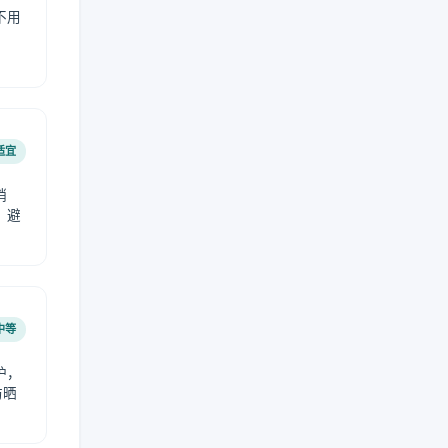
不用
适宜
稍
，避
中等
护，
防晒