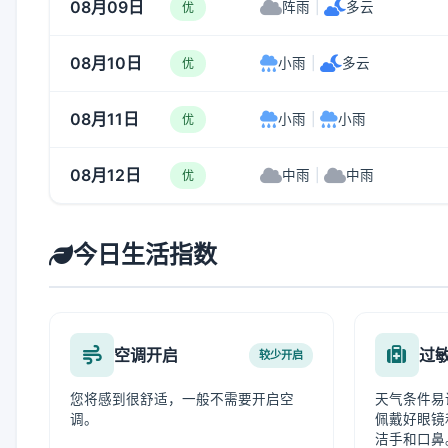
08月09日
阵雨
|
多云
优
08月10日
小雨
|
多云
优
08月11日
小雨
|
小雨
优
08月12日
中雨
|
中雨
优
今日生活指数
空调开启
过
较少开启
您将感到很舒适，一般不需要开启空
天气条件易
调。
佩戴好眼镜
洁手和口鼻