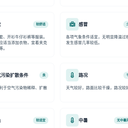
衣
感冒
较舒适
套、开衫牛仔衫裤等服装。
各项气象条件适宜，无明显降温过
应适当添加衣物，宜着夹克
发生感冒几率较低。
等。
气污染扩散条件
路况
良
利于空气污染物稀释、扩散
天气较好，路面比较干燥，路况较
鱼
中暑
较适宜
无中暑