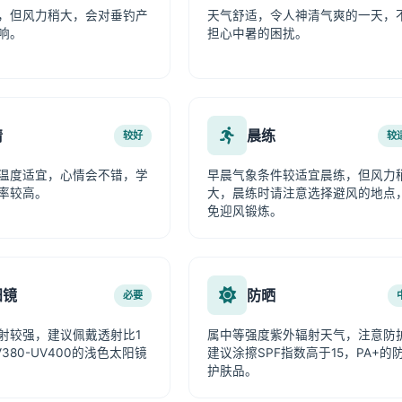
，但风力稍大，会对垂钓产
天气舒适，令人神清气爽的一天，
响。
担心中暑的困扰。
情
晨练
较好
较
温度适宜，心情会不错，学
早晨气象条件较适宜晨练，但风力
率较高。
大，晨练时请注意选择避风的地点
免迎风锻炼。
阳镜
防晒
必要
射较强，建议佩戴透射比1
属中等强度紫外辐射天气，注意防
380-UV400的浅色太阳镜
建议涂擦SPF指数高于15，PA+的
护肤品。