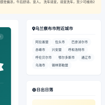
感觉偏凉，午后舒适、宜人。 洗车适宜，适宜洗车，至少可维持2
乌兰察布市附近城市
0
阿拉善盟
包头市
巴彦淖尔市
赤峰市
兴安盟
呼和浩特市
呼伦贝尔市
鄂尔多斯市
通辽市
乌海市
锡林郭勒盟
日出日落