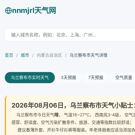
nnmjrl天气网
首页
/
城市
/
内蒙古自治区
/
乌兰察布市天气详情
乌兰察布市实时天气
3天预报
7天预报
空气质量
2026年08月06日，乌兰察布市天气小贴士
乌兰察布市今日天气
晴
， 气温16~27℃， 西南风3-4级，
感冒、舒适度、空气污染扩散条件、旅游、交通等指数比较舒适；
建议着薄外套、开衫牛仔衫裤等服装。年老体弱者应适当添加衣物，