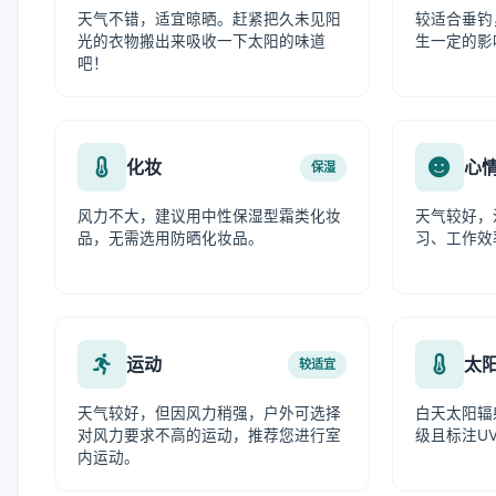
天气不错，适宜晾晒。赶紧把久未见阳
较适合垂钓
光的衣物搬出来吸收一下太阳的味道
生一定的影
吧！
化妆
心
保湿
风力不大，建议用中性保湿型霜类化妆
天气较好，
品，无需选用防晒化妆品。
习、工作效
运动
太
较适宜
天气较好，但因风力稍强，户外可选择
白天太阳辐
对风力要求不高的运动，推荐您进行室
级且标注UV
内运动。