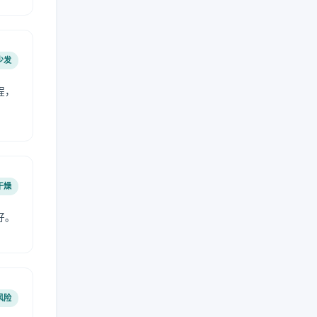
少发
程，
干燥
好。
风险