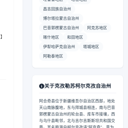
昌吉回族自治州
博尔塔拉蒙古自治州
巴音郭楞蒙古自治州
阿克苏地区
 】
喀什地区
和田地区
伊犁哈萨克自治州
塔城地区
阿勒泰地区
关于克孜勒苏柯尔克孜自治州
阿合奇县位于新疆维吾尔自治区西部，地处
天山南脉腹地，东与拜城县相连，南与巴音
郭楞蒙古自治州的轮台县、库车市接壤，西
与乌什县毗邻，北与吉尔吉斯斯坦共和国交
界。其名称源自柯尔克孜语“阿克奇”，意为