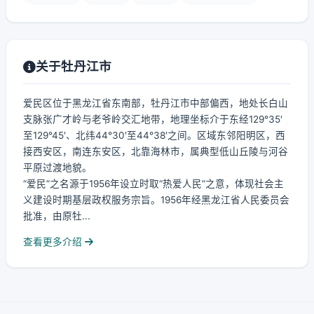
关于牡丹江市
爱民区位于黑龙江省东南部，牡丹江市中部偏西，地处长白山
支脉张广才岭与老爷岭交汇地带，地理坐标介于东经129°35′
至129°45′、北纬44°30′至44°38′之间。区域东邻阳明区，西
接西安区，南连东安区，北靠海林市，属典型低山丘陵与河谷
平原过渡地貌。
“爱民”之名源于1956年设立时取“热爱人民”之意，体现社会主
义建设时期基层政权服务宗旨。1956年经黑龙江省人民委员会
批准，由原牡...
查看更多介绍