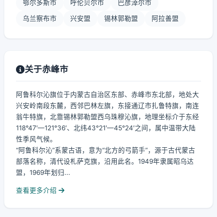
鄂尔多斯市
呼伦贝尔市
巴彦淖尔市
乌兰察布市
兴安盟
锡林郭勒盟
阿拉善盟
关于赤峰市
阿鲁科尔沁旗位于内蒙古自治区东部、赤峰市东北部，地处大
兴安岭南段东麓，西邻巴林左旗，东接通辽市扎鲁特旗，南连
翁牛特旗，北靠锡林郭勒盟西乌珠穆沁旗，地理坐标介于东经
118°47′—121°36′、北纬43°21′—45°24′之间，属中温带大陆
性季风气候。
“阿鲁科尔沁”系蒙古语，意为“北方的弓箭手”，源于古代蒙古
部落名称，清代设札萨克旗，沿用此名。1949年隶属昭乌达
盟，1969年划归...
查看更多介绍