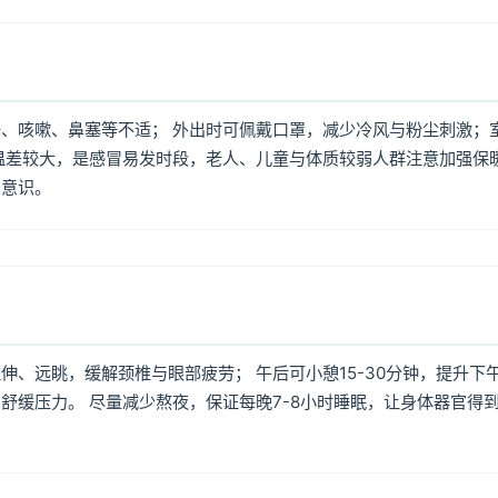
、咳嗽、鼻塞等不适； 外出时可佩戴口罩，减少冷风与粉尘刺激；
温差较大，是感冒易发时段，老人、儿童与体质较弱人群注意加强保
护意识。
、远眺，缓解颈椎与眼部疲劳； 午后可小憩15-30分钟，提升下
舒缓压力。 尽量减少熬夜，保证每晚7-8小时睡眠，让身体器官得