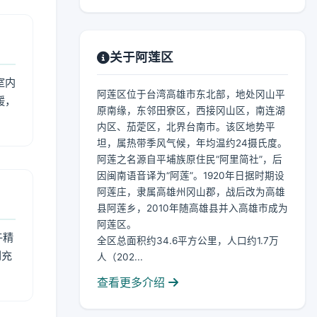
关于阿莲区
室内
阿莲区位于台湾高雄市东北部，地处冈山平
暖，
原南缘，东邻田寮区，西接冈山区，南连湖
内区、茄萣区，北界台南市。该区地势平
坦，属热带季风气候，年均温约24摄氏度。
阿莲之名源自平埔族原住民“阿里简社”，后
因闽南语音译为“阿莲”。1920年日据时期设
阿莲庄，隶属高雄州冈山郡，战后改为高雄
县阿莲乡，2010年随高雄县并入高雄市成为
阿莲区。
午精
全区总面积约34.6平方公里，人口约1.7万
到充
人（202...
查看更多介绍