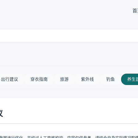
首
出行建议
穿衣指南
旅游
紫外线
钓鱼
养生
议
数据进行优化，并经过人工审核校验。内容仅供参考，请结合自身实际情况酌