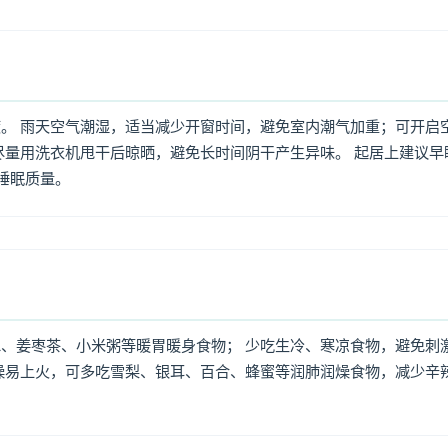
。 雨天空气潮湿，适当减少开窗时间，避免室内潮气加重；可开启
尽量用洗衣机甩干后晾晒，避免长时间阴干产生异味。 起居上建议早
高睡眠质量。
、姜枣茶、小米粥等暖胃暖身食物； 少吃生冷、寒凉食物，避免刺
燥易上火，可多吃雪梨、银耳、百合、蜂蜜等润肺润燥食物，减少辛