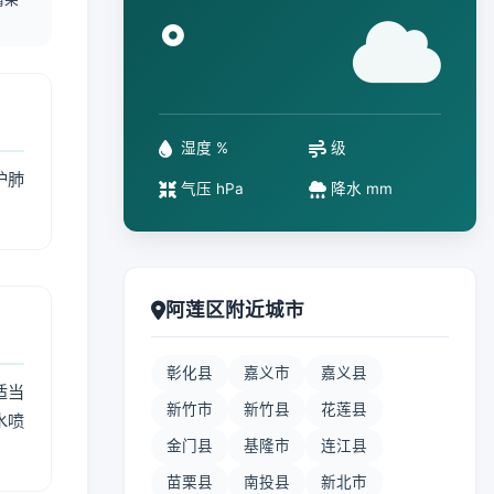
°
湿度 %
级
护肺
气压 hPa
降水 mm
阿莲区附近城市
彰化县
嘉义市
嘉义县
适当
新竹市
新竹县
花莲县
水喷
金门县
基隆市
连江县
苗栗县
南投县
新北市