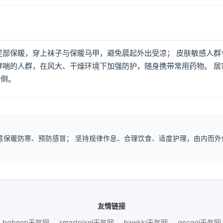
足部保暖，穿上袜子与保暖马甲，避免晨起外出受凉； 皮肤敏感人群
哮喘的人群，在风大、干燥环境下加强防护，随身携带常用药物。 居
摔倒。
注意保暖防寒、预防感冒； 坚持规律作息、合理饮食、适度护理，由内而外
友情链接
bqbnop天气网
smartpixel天气网
hawkki天气网
gncgoi天气网