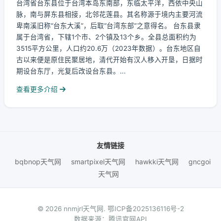
台湾省台东县位于台湾本岛东南部，东临太平洋，西依中央山
脉，南与屏东县相接，北邻花莲县。其名称源于境内主要河流
卑南溪旧称“台东大溪”，后取“台湾东部”之意得名。 台东县隶
属于台湾省，下辖1个市、2个镇及13个乡。全县总面积约为
3515平方公里，人口约20.6万（2023年数据）。台东地区自
古以来便是原住民聚居地，清代开始有汉人移入开垦，日据时
期设台东厅，光复后改设台东县。...
查看更多介绍
友情链接
bqbnop天气网
smartpixel天气网
hawkki天气网
gncgoi
天气网
© 2026 nnmjrl天气网.
鄂ICP备2025136116号-2
数据来源：腾讯官网API