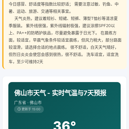
今日感冒、舒适度等指数比较舒适； 需要注意过敏、钓鱼、中
暑、运动、旅游、交通等相关事宜。
天气炎热，建议着短衫、短裙、短裤、薄型T恤衫等清凉夏
季服装。 紫外线很强，紫外线辐射极强，建议涂擦SPF20以
上、PA++的防晒护肤品，尽量避免暴露于日光下。 在晨练方
面，较适宜，早晨气象条件较适宜晨练，但风力稍大，部分路面
较湿滑，请选择合适的地点晨练。 很不舒适，白天天气晴好，
但烈日炎炎会使您会感到很热，很不舒适。 洗车适宜，适宜洗
车，至少可维持2天
佛山市天气 - 实时气温与7天预报
广东省 · 佛山市
更新于 15:00
36°