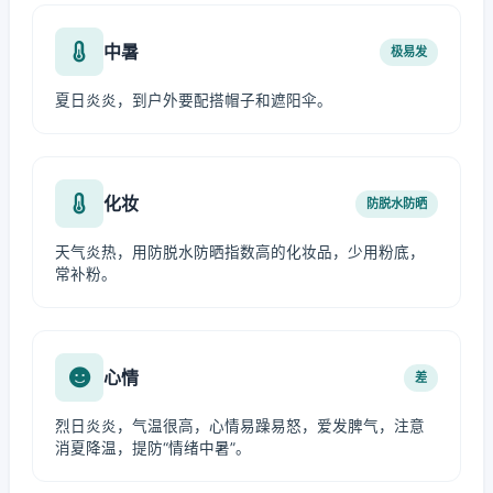
中暑
极易发
夏日炎炎，到户外要配搭帽子和遮阳伞。
化妆
防脱水防晒
天气炎热，用防脱水防晒指数高的化妆品，少用粉底，
常补粉。
心情
差
烈日炎炎，气温很高，心情易躁易怒，爱发脾气，注意
消夏降温，提防“情绪中暑”。