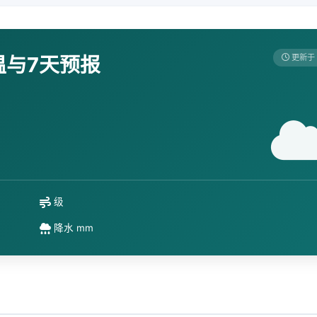
温与7天预报
更新于 
级
降水 mm