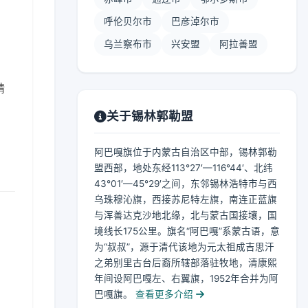
呼伦贝尔市
巴彦淖尔市
乌兰察布市
兴安盟
阿拉善盟
晴
关于锡林郭勒盟
阿巴嘎旗位于内蒙古自治区中部，锡林郭勒
盟西部，地处东经113°27′—116°44′、北纬
43°01′—45°29′之间，东邻锡林浩特市与西
乌珠穆沁旗，西接苏尼特左旗，南连正蓝旗
与浑善达克沙地北缘，北与蒙古国接壤，国
境线长175公里。旗名“阿巴嘎”系蒙古语，意
为“叔叔”，源于清代该地为元太祖成吉思汗
之弟别里古台后裔所辖部落驻牧地，清康熙
年间设阿巴嘎左、右翼旗，1952年合并为阿
巴嘎旗。
查看更多介绍