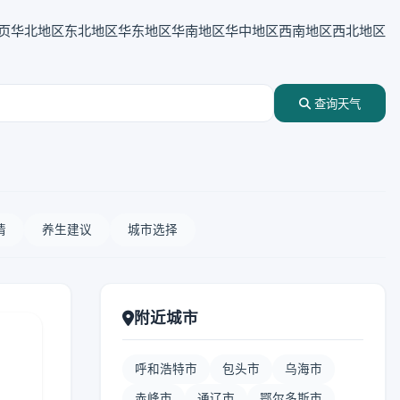
页
华北地区
东北地区
华东地区
华南地区
华中地区
西南地区
西北地区
查询天气
情
养生建议
城市选择
附近城市
呼和浩特市
包头市
乌海市
赤峰市
通辽市
鄂尔多斯市