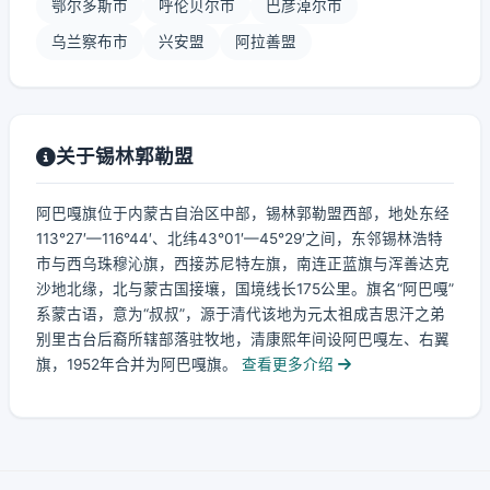
鄂尔多斯市
呼伦贝尔市
巴彦淖尔市
乌兰察布市
兴安盟
阿拉善盟
关于锡林郭勒盟
阿巴嘎旗位于内蒙古自治区中部，锡林郭勒盟西部，地处东经
113°27′—116°44′、北纬43°01′—45°29′之间，东邻锡林浩特
市与西乌珠穆沁旗，西接苏尼特左旗，南连正蓝旗与浑善达克
沙地北缘，北与蒙古国接壤，国境线长175公里。旗名“阿巴嘎”
系蒙古语，意为“叔叔”，源于清代该地为元太祖成吉思汗之弟
别里古台后裔所辖部落驻牧地，清康熙年间设阿巴嘎左、右翼
旗，1952年合并为阿巴嘎旗。
查看更多介绍