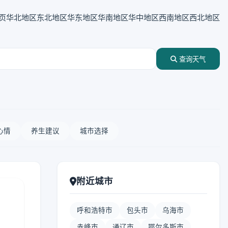
页
华北地区
东北地区
华东地区
华南地区
华中地区
西南地区
西北地区
查询天气
心情
养生建议
城市选择
附近城市
呼和浩特市
包头市
乌海市
赤峰市
通辽市
鄂尔多斯市