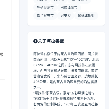
呼伦贝尔市
巴彦淖尔市
乌兰察布市
兴安盟
锡林郭勒盟
】
关于阿拉善盟
阿拉善右旗位于内蒙古自治区西部、阿拉善
常
盟西南部，地处东经97°10′—102°58′、北纬
37°26′—40°36′之间，东与阿拉善左旗接
壤，西与甘肃省酒泉市、张掖市毗邻，南连
甘肃省武威市，北与蒙古国交界，边境线长
496公里，是内蒙古自治区重要的沿边旗县
之一。
“阿拉善”系蒙古语，意为“五彩斑斓之地”，
“右旗”源于清代阿拉善和硕特旗划分为左、
右两翼的建制传统，1961年正式设立阿拉善