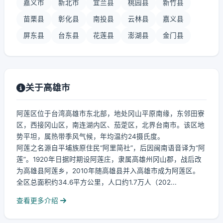
嘉义市
新北市
宜兰县
桃园县
新竹县
苗栗县
彰化县
南投县
云林县
嘉义县
屏东县
台东县
花莲县
澎湖县
金门县
关于高雄市
阿莲区位于台湾高雄市东北部，地处冈山平原南缘，东邻田寮
区，西接冈山区，南连湖内区、茄萣区，北界台南市。该区地
势平坦，属热带季风气候，年均温约24摄氏度。
阿莲之名源自平埔族原住民“阿里简社”，后因闽南语音译为“阿
莲”。1920年日据时期设阿莲庄，隶属高雄州冈山郡，战后改
为高雄县阿莲乡，2010年随高雄县并入高雄市成为阿莲区。
全区总面积约34.6平方公里，人口约1.7万人（202...
查看更多介绍