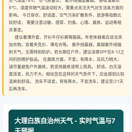
空气湿度79%， 空气质量优， 紫外线强度最弱。 昼夜温差达
6℃，湿度伴随气温波动较大，需重点关注天气对生活各方面的
影响。 今日穿衣、舒适度、空气污染扩散条件、旅游等指数比
较舒适； 需要注意过敏、感冒、钓鱼、心情、晨练、运动等相
关事宜。
建议着薄外套、开衫牛仔衫裤等服装。年老体弱者应适当添
加衣物，宜着夹克衫、薄毛衣等。 紫外线最弱，属弱紫外线辐
射天气，无需特别防护。若长期在户外，建议涂擦SPF在8-12之
间的防晒护肤品。 在晨练方面，不宜，有降水，且风力稍大，
请尽量避免户外晨练，若坚持晨练请带上雨具。 舒适，白天温
度适宜，风力不大，相信您在这样的天气条件下，应会感到比较
清爽和舒适。 洗车不适宜，将有降水，不宜洗车，建议至少1天
后再洗车。
大理白族自治州天气 - 实时气温与7
天预报