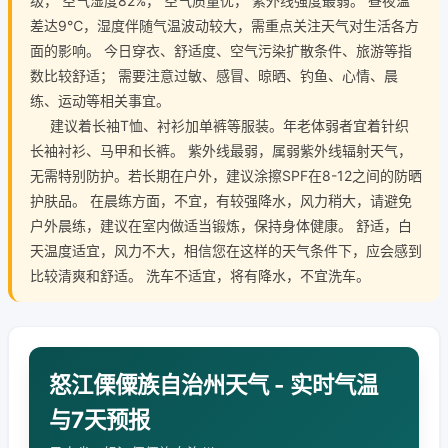
级， 空气湿度82%， 空气质量优， 紫外线强度最弱。 昼夜温
差达9℃，湿度伴随气温波动较大，需重点关注天气对生活各方
面的影响。 今日穿衣、舒适度、空气污染扩散条件、旅游等指
数比较舒适； 需要注意过敏、感冒、晾晒、钓鱼、心情、晨
练、运动等相关事宜。
建议着长袖T恤、衬衫加单裤等服装。年老体弱者宜着针织
长袖衬衫、马甲和长裤。 紫外线最弱，属弱紫外线辐射天气，
无需特别防护。若长期在户外，建议涂擦SPF在8-12之间的防晒
护肤品。 在晨练方面，不宜，有较强降水，风力稍大，请避免
户外晨练，建议在室内做适当锻炼，保持身体健康。 舒适，白
天温度适宜，风力不大，相信您在这样的天气条件下，应会感到
比较清爽和舒适。 洗车不适宜，将有降水，不宜洗车。
怒江傈僳族自治州天气 - 实时气温
与7天预报