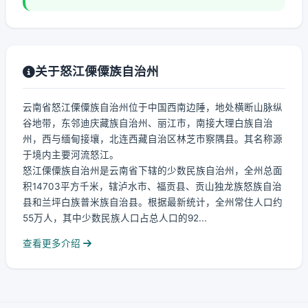
关于怒江傈僳族自治州
云南省怒江傈僳族自治州位于中国西南边陲，地处横断山脉纵
谷地带，东邻迪庆藏族自治州、丽江市，南接大理白族自治
州，西与缅甸接壤，北连西藏自治区林芝市察隅县。其名称源
于境内主要河流怒江。
怒江傈僳族自治州是云南省下辖的少数民族自治州，全州总面
积14703平方千米，辖泸水市、福贡县、贡山独龙族怒族自治
县和兰坪白族普米族自治县。根据最新统计，全州常住人口约
55万人，其中少数民族人口占总人口的92...
查看更多介绍