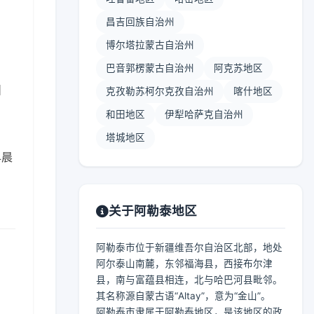
昌吉回族自治州
博尔塔拉蒙古自治州
巴音郭楞蒙古自治州
阿克苏地区
】
克孜勒苏柯尔克孜自治州
喀什地区
和田地区
伊犁哈萨克自治州
塔城地区
早晨
关于阿勒泰地区
阿勒泰市位于新疆维吾尔自治区北部，地处
阿尔泰山南麓，东邻福海县，西接布尔津
县，南与富蕴县相连，北与哈巴河县毗邻。
其名称源自蒙古语“Altay”，意为“金山”。
阿勒泰市隶属于阿勒泰地区，是该地区的政