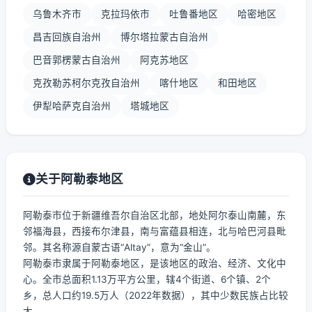
乌鲁木齐市
克拉玛依市
吐鲁番地区
哈密地区
昌吉回族自治州
博尔塔拉蒙古自治州
巴音郭楞蒙古自治州
阿克苏地区
克孜勒苏柯尔克孜自治州
喀什地区
和田地区
伊犁哈萨克自治州
塔城地区
关于阿勒泰地区
阿勒泰市位于新疆维吾尔自治区北部，地处阿尔泰山南麓，东
邻福海县，西接布尔津县，南与富蕴县相连，北与哈巴河县毗
邻。其名称源自蒙古语“Altay”，意为“金山”。
阿勒泰市隶属于阿勒泰地区，是该地区的政治、经济、文化中
心。全市总面积1.13万平方公里，辖4个街道、6个镇、2个
乡，总人口约19.5万人（2022年数据），其中少数民族占比较
大。