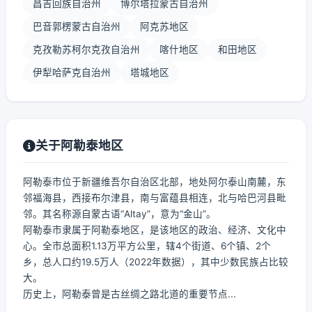
昌吉回族自治州
博尔塔拉蒙古自治州
巴音郭楞蒙古自治州
阿克苏地区
克孜勒苏柯尔克孜自治州
喀什地区
和田地区
伊犁哈萨克自治州
塔城地区
关于阿勒泰地区
阿勒泰市位于新疆维吾尔自治区北部，地处阿尔泰山南麓，东
邻福海县，西接布尔津县，南与富蕴县相连，北与哈巴河县毗
邻。其名称源自蒙古语“Altay”，意为“金山”。
阿勒泰市隶属于阿勒泰地区，是该地区的政治、经济、文化中
心。全市总面积1.13万平方公里，辖4个街道、6个镇、2个
乡，总人口约19.5万人（2022年数据），其中少数民族占比较
大。
历史上，阿勒泰曾是古丝绸之路北道的重要节点...